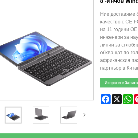
8 -инчов Win
Ние доставяме 8
качество с CE 
на 11 години OE
инженери за нау
линии за сглобя
обхващат по-гол
африканския па
партньор в Китай .
Изпратете Запитв
Facebook
X
W