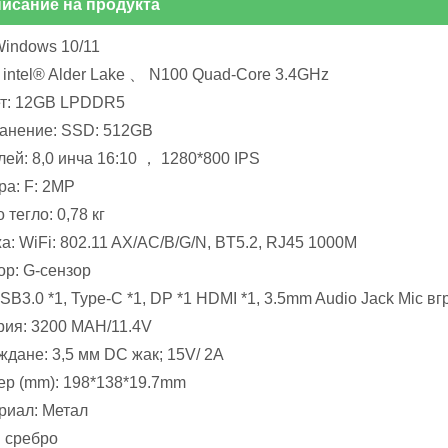
исание на продукта
Windows 10/11
 intel® Alder Lake 、 N100 Quad-Core 3.4GHz
т: 12GB LPDDR5
анение: SSD: 512GB
ей: 8,0 инча 16:10 ， 1280*800 IPS
ра: F: 2MP
 тегло: 0,78 кг
: WiFi: 802.11 AX/AC/B/G/N, BT5.2, RJ45 1000M
ор: G-сензор
USB3.0 *1, Type-C *1, DP *1 HDMI *1, 3.5mm Audio Jack Mic в
рия: 3200 MAH/11.4V
ждане: 3,5 мм DC жак; 15V/ 2A
ер (mm): 198*138*19.7mm
риал: Метал
: сребро