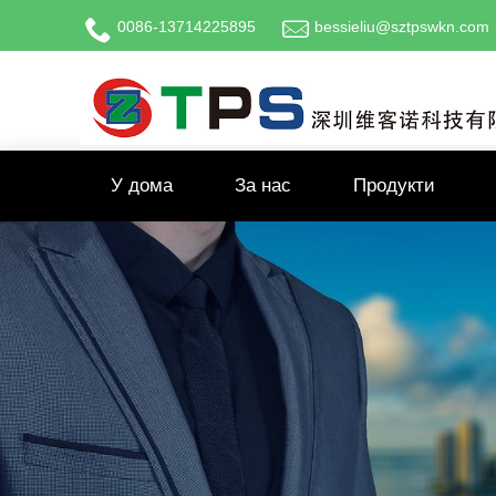
0086-13714225895
bessieliu@sztpswkn.com
У дома
За нас
Продукти