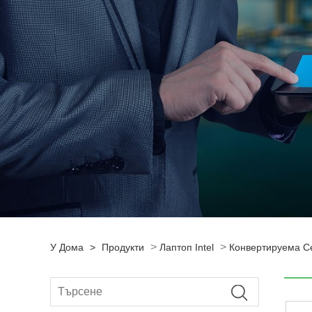
>
>
У Дома
>
Продукти
Лаптоп Intel
Конвертируема Се