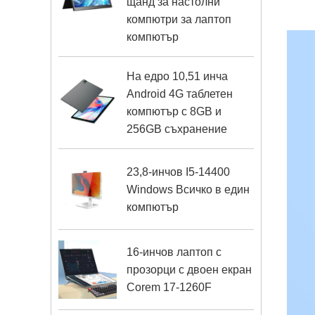
щанд за настолни
компютри за лаптоп
компютър
На едро 10,51 инча
Android 4G таблетен
компютър с 8GB и
256GB съхранение
23,8-инчов I5-14400
Windows Всичко в един
компютър
16-инчов лаптоп с
прозорци с двоен екран
Corem 17-1260F