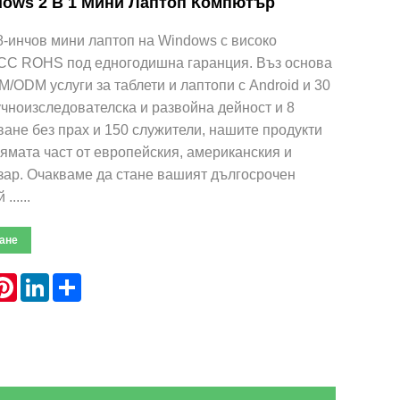
dows 2 В 1 Мини Лаптоп Компютър
-инчов мини лаптоп на Windows с високо
FCC ROHS под едногодишна гаранция. Въз основа
M/ODM услуги за таблети и лаптопи с Android и 30
чноизследователска и развойна дейност и 8
ване без прах и 150 служители, нашите продукти
ямата част от европейския, американския и
зар. Очакваме да стане вашият дългосрочен
.....
ане
hatsApp
Pinterest
LinkedIn
Share