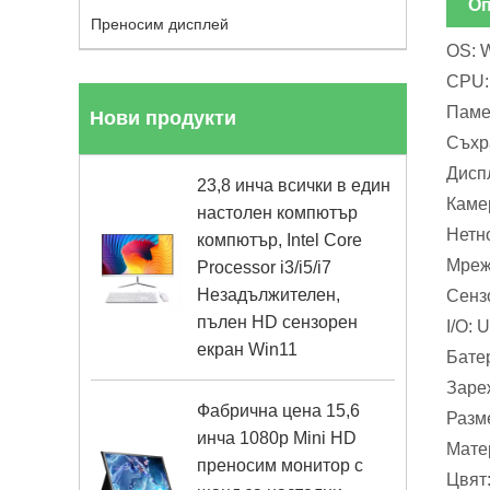
Оп
Преносим дисплей
OS: 
CPU:
Паме
Нови продукти
Съхр
Диспл
23,8 инча всички в един
Каме
настолен компютър
Нетно
компютър, Intel Core
Мрежа
Processor i3/i5/i7
Незадължителен,
Сенз
пълен HD сензорен
I/O: 
екран Win11
Бате
Заре
Фабрична цена 15,6
Разм
инча 1080p Mini HD
Мате
преносим монитор с
Цвят