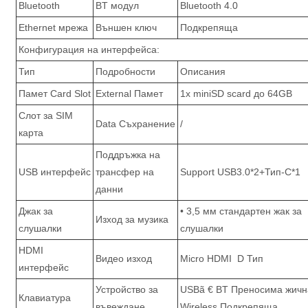
Bluetooth
BT модул
Bluetooth 4.0
Ethernet мрежа
Външен ключ
Подкрепяща
Конфигурация на интерфейса:
Тип
Подробности
Описания
Памет Card Slot
External Памет
1x miniSD scard до 64GB
Слот за SIM
Data Съхранение
/
карта
Поддръжка на
USB интерфейс
трансфер на
Support USB3.0*2+Тип-C*1
данни
Джак за
• 3,5 мм стандартен жак за
Изход за музика
слушалки
слушалки
HDMI
Видео изход
Micro HDMI D Тип
интерфейс
Устройство за
USBã € BT Преносима жичн
Клавиатура
въвеждане
Wireless Подкрепяща