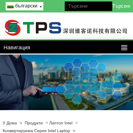
български
Навигация
>
>
У Дома
>
Продукти
Лаптоп Intel
Конвертируема Серия Intel Laptop
>