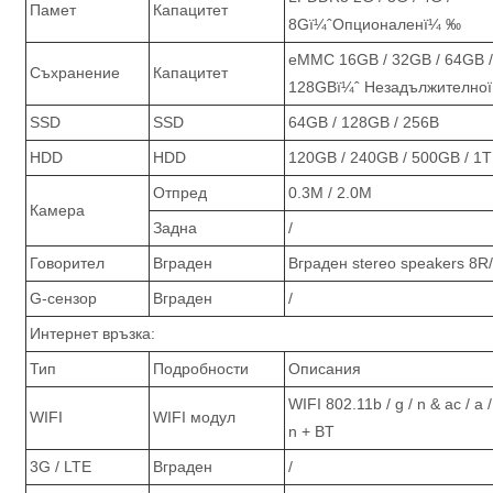
Памет
Капацитет
8Gï¼ˆОпционаленï¼ ‰
eMMC 16GB / 32GB / 64GB 
Съхранение
Капацитет
128GBï¼ˆ Незадължителноï
SSD
SSD
64GB / 128GB / 256B
HDD
HDD
120GB / 240GB / 500GB / 1
Отпред
0.3M / 2.0M
Камера
Задна
/
Говорител
Вграден
Вграден stereo speakers 8R
G-сензор
Вграден
/
Интернет връзка:
Тип
Подробности
Описания
WIFI 802.11b / g / n & ac / a / 
WIFI
WIFI модул
n + BT
3G / LTE
Вграден
/