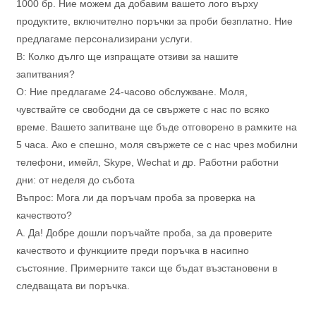
1000 бр. Ние можем да добавим вашето лого върху
продуктите, включително поръчки за проби безплатно. Ние
предлагаме персонализирани услуги.
В: Колко дълго ще изпращате отзиви за нашите
запитвания?
О: Ние предлагаме 24-часово обслужване. Моля,
чувствайте се свободни да се свържете с нас по всяко
време. Вашето запитване ще бъде отговорено в рамките на
5 часа. Ако е спешно, моля свържете се с нас чрез мобилни
телефони, имейл, Skype, Wechat и др. Работни работни
дни: от неделя до събота
Въпрос: Мога ли да поръчам проба за проверка на
качеството?
А. Да! Добре дошли поръчайте проба, за да проверите
качеството и функциите преди поръчка в насипно
състояние. Примерните такси ще бъдат възстановени в
следващата ви поръчка.