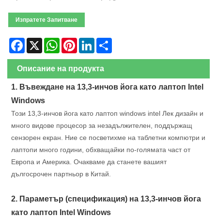
Изпратете Запитване
Facebook
X
WhatsApp
Pinterest
LinkedIn
Share
Описание на продукта
1. Въвеждане на 13,3-инчов йога като лаптоп Intel
Windows
Този 13,3-инчов йога като лаптоп windows intel Лек дизайн и
много видове процесор за незадължителен, поддържащ
сензорен екран. Ние се посветихме на таблетни компютри и
лаптопи много години, обхващайки по-голямата част от
Европа и Америка. Очакваме да станете вашият
дългосрочен партньор в Китай.
2. Параметър (спецификация) на 13,3-инчов йога
като лаптоп Intel Windows