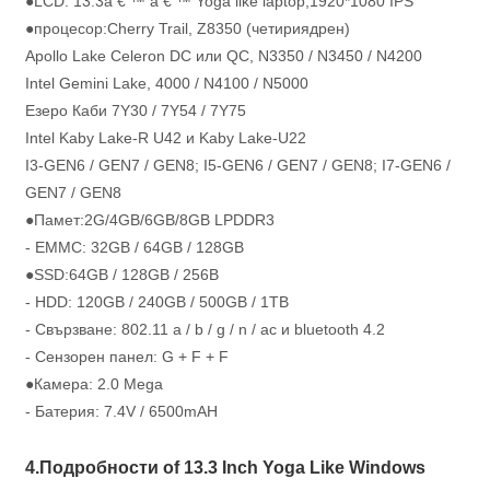
●LCD: 13.3â € ™ â € ™ Yoga like laptop,1920*1080 IPS
●процесор:Cherry Tr
ail, Z8350 (четириядрен)
Apollo Lake Celeron DC или QC, N3350 / N3450 / N4200
Intel Gemini Lake, 4000 / N4100 / N5000
Езеро Каби 7Y30 / 7Y54 / 7Y75
Intel Kaby Lake-R U42 и Kaby Lake-U22
I3-GEN6 / GEN7 / GEN8; I5-GEN6 / GEN7 / GEN8; I7-GEN6 /
GEN7 / GEN8
●Памет:2G/4GB/6GB/8GB LPDDR3
- EMMC: 32GB / 64GB / 128GB
●SSD:64GB / 128GB / 256B
- HDD: 120GB / 240GB / 500GB / 1TB
- Свързване: 802.11 a / b / g / n / ac и bluetooth 4.2
- Сензорен панел: G + F + F
●Камера: 2.0 Mega
- Батерия: 7.4V / 6500mAH
4.Подробности of 13.3 Inch Yoga Like Windows