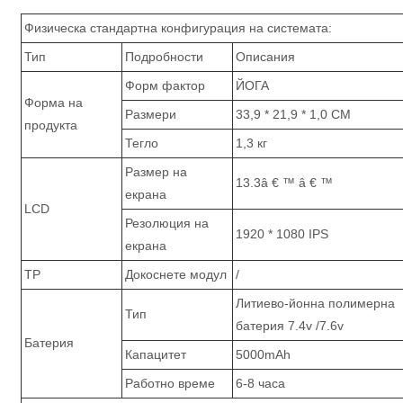
Физическа стандартна конфигурация на системата:
Тип
Подробности
Описания
Форм фактор
ЙОГА
Форма на
Размери
33,9 * 21,9 * 1,0 CM
продукта
Тегло
1,3 кг
Размер на
13.3â € ™ â € ™
екрана
LCD
Резолюция на
1920 * 1080 IPS
екрана
TP
Докоснете модул
/
Литиево-йонна полимерна
Тип
батерия 7.4v /7.6v
Батерия
Капацитет
5000mAh
Работно време
6-8 часа