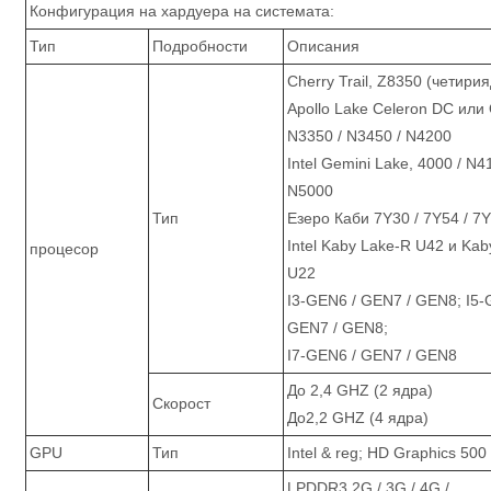
Конфигурация на хардуера на системата:
Тип
Подробности
Описания
Cherry Trail, Z8350 (четири
Apollo Lake Celeron DC или
N3350 / N3450 / N4200
Intel Gemini Lake, 4000 / N4
N5000
Тип
Езеро Каби 7Y30 / 7Y54 / 7
Intel Kaby Lake-R U42 и Kab
процесор
U22
I3-GEN6 / GEN7 / GEN8; I5-
GEN7 / GEN8;
I7-GEN6 / GEN7 / GEN8
До 2,4 GHZ (2 ядра)
Скорост
До2,2 GHZ (4 ядра)
GPU
Тип
Intel & reg; HD Graphics 500
LPDDR3 2G / 3G / 4G /