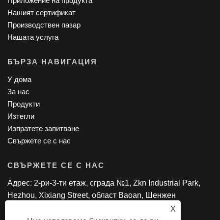
Приложение на продукта
Нашият сертификат
Производствен пазар
Нашата услуга
БЪРЗА НАВИГАЦИЯ
У дома
За нас
Продукти
Изтегли
Изпратете запитване
Свържете се с нас
СВЪРЖЕТЕ СЕ С НАС
Адрес: 2-ри-3-ти етаж, сграда №1, Zkn Industrial Park,
Hezhou, Xixiang Street, област Baoan, Шенжен
Тел: 0086-13714225895
X
електронна поща:
bessieliu@sztpswkn.com