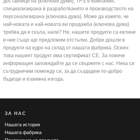
доставчици на {ключови думи}, TPS е компания,
специализирана в разработването и производството на
персонализирана {ключова дума}. Може да кажете, че
най-новата и най-новата ви продажба {ключова дума}
трябва да е скъпа, нали? Не, нашите продукти са евтини
и ние също ще предложим отстъпки. Добре дошли в
продукти на едро на склад от нашата фабрика. Освен
това нашият продукт има сертификат CE. За повече
информация заповядайте да се свържете с нас. Нека си
сътрудничим помежду си, за да създадем по-добро
бъдеще и взаимна изгода.
ЗА НАС
Нашата история
Нашата фабрика