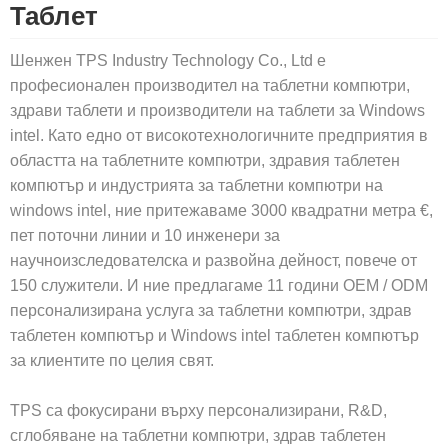
Таблет
Шенжен TPS Industry Technology Co., Ltd е
професионален производител на таблетни компютри,
здрави таблети и производители на таблети за Windows
intel. Като едно от високотехнологичните предприятия в
областта на таблетните компютри, здравия таблетен
компютър и индустрията за таблетни компютри на
windows intel, ние притежаваме 3000 квадратни метра €,
пет поточни линии и 10 инженери за
научноизследователска и развойна дейност, повече от
150 служители. И ние предлагаме 11 години OEM / ODM
персонализирана услуга за таблетни компютри, здрав
таблетен компютър и Windows intel таблетен компютър
за клиентите по целия свят.
TPS са фокусирани върху персонализирани, R&D,
сглобяване на таблетни компютри, здрав таблетен