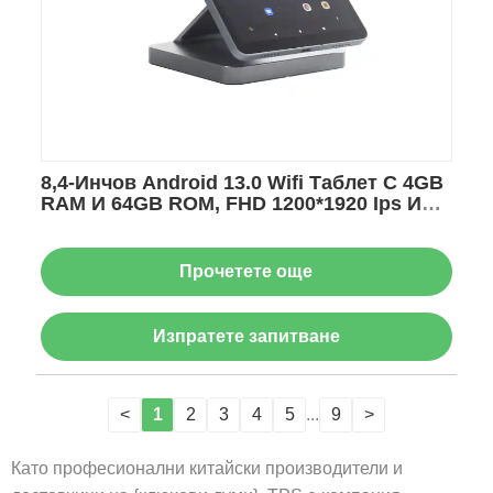
8,4-Инчов Android 13.0 Wifi Таблет С 4GB
RAM И 64GB ROM, FHD 1200*1920 Ips И
База За Зареждане
Прочетете още
Изпратете запитване
<
1
2
3
4
5
...
9
>
Като професионални китайски производители и