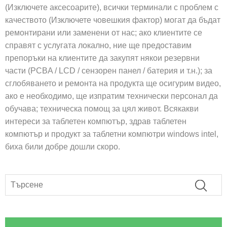
(Изключете аксесоарите), всички терминали с проблем с
качеството (Изключете човешкия фактор) могат да бъдат
ремонтирани или заменени от нас; ако клиентите се
справят с услугата локално, ние ще предоставим
препоръки на клиентите да закупят някои резервни
части (PCBA / LCD / сензорен панел / батерия и т.н.); за
сглобяването и ремонта на продукта ще осигурим видео,
ако е необходимо, ще изпратим технически персонал да
обучава; техническа помощ за цял живот. Всякакви
интереси за таблетен компютър, здрав таблетен
компютър и продукт за таблетни компютри windows intel,
биха били добре дошли скоро.