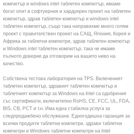
компютър и windows intel таблетен компютър, имаме
богат опит в софтуерния и хардуерен проект на таблетен
компютър, здрав таблетен компютър и windows intel
таблетен компютър, също така направихме много голям
проект с правителствен проект на САЩ, Япония, Корея и
Африка за таблетни компютри, здрав таблетен компютър
и Windows intel таблетен компютър, така че имаме
пълното доверие да отговорим на вашето ниво на
качество.
Собствена тестова лаборатория на TPS. Включеният
таблетен компютър, здравият таблетен компютър и
таблетният компютър за Windows на Intel са одобрения
със сертификати, включително RoHS, CE, FCC, UL, FDA,
BIS, CB, PCT и т.н. Има една стабилна услуга за
следпродажбено обслужване. Едногодишна гаранция за
всички продукти таблетни компютри, здрави таблетни
компютри и Windows таблетни компютри на Intel