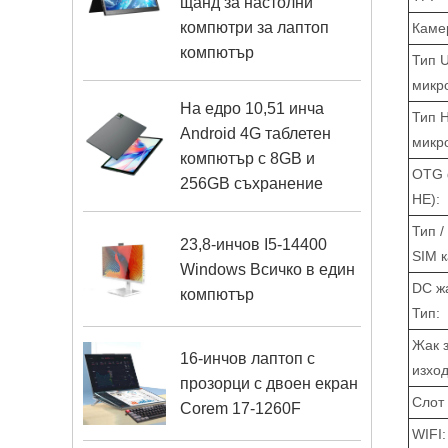
щанд за настолни
компютри за лаптоп
Каме
компютър
Тип 
микро
На едро 10,51 инча
Тип 
Android 4G таблетен
микро
компютър с 8GB и
OTG 
256GB съхранение
НЕ):
Тип /
23,8-инчов I5-14400
SIM к
Windows Всичко в един
DC ж
компютър
Тип:
Жак 
16-инчов лаптоп с
изход
прозорци с двоен екран
Слот 
Corem 17-1260F
WIFI: