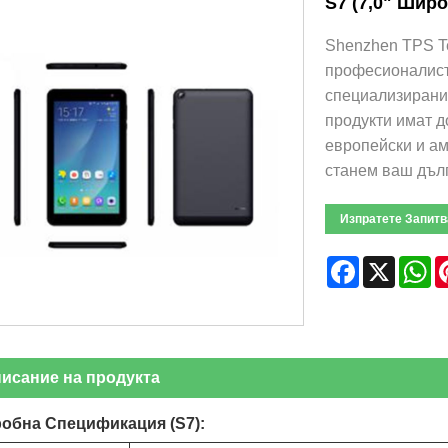
S7 (7,0" Широ
Shenzhen TPS Tec
професионалист 
специализирани 
продукти имат д
европейски и ам
станем ваш дълг
Изпратете Запитв
Facebook
X
W
исание на продукта
обна Спецификация (S7):