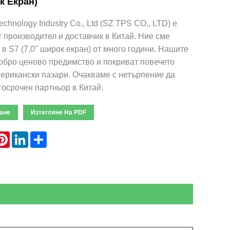
к Екран)
hnology Industry Co., Ltd (SZ TPS CO., LTD) е
производител и доставчик в Китай. Ние сме
в S7 (7,0" широк екран) от много години. Нашите
обро ценово предимство и покриват повечето
ерикански пазари. Очакваме с нетърпение да
осрочен партньор в Китай.
ане
Изтегляне На PDF
hatsApp
Pinterest
LinkedIn
Share