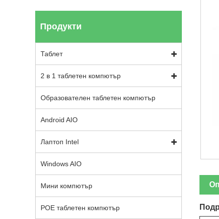
Продукти
Таблет
2 в 1 таблетен компютър
Образователен таблетен компютър
Android AIO
Лаптоп Intel
Windows AIO
Оп
Мини компютър
Подр
POE таблетен компютър