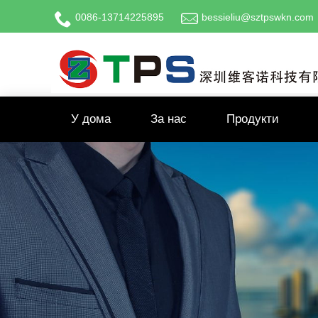
0086-13714225895
bessieliu@sztpswkn.com
У дома
За нас
Продукти