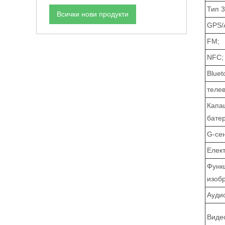
Тип 
Всички нови продукти
GPS/
FM;
NFC;
Bluet
телев
Капа
батер
G-се
Елек
Функ
изоб
Ауди
Виде