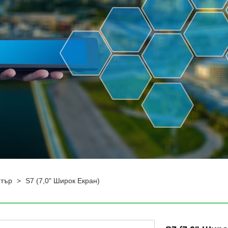
ютър
>
S7 (7,0" Широк Екран)