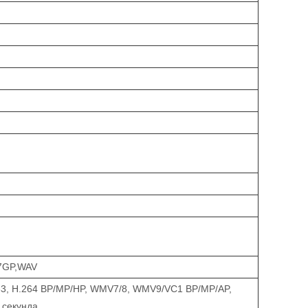
7GP,WAV
3, H.264 BP/MP/HP, WMV7/8, WMV9/VC1 BP/MP/AP,
 секунда