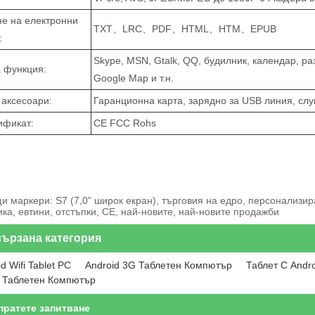
не на електронни
TXT、LRC、PDF、HTML、HTM、EPUB
:
Skype, MSN, Gtalk, QQ, будилник, календар, р
а функция:
Google Map и т.н.
 аксесоари:
Гаранционна карта, зарядно за USB линия, сл
ификат:
CE FCC Rohs
и маркери: S7 (7,0" широк екран), търговия на едро, персонализира
ка, евтини, отстъпки, CE, най-новите, най-новите продажби
ързана категория
d Wifi Tablet PC
Android 3G Таблетен Компютър
Таблет С Andr
 Таблетен Компютър
пратете запитване