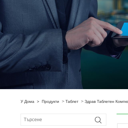
>
>
У Дома
>
Продукти
Таблет
Здрав Таблетен Комп