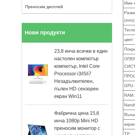
Име н
Преносим дисплей
Разме
(mm)
Тегло
Нови продукти
цвят:
Покр
23,8 инча всички в един
настолен компютър
ОПЕ
компютър, Intel Core
СИС
Processor i3/i5/i7
ПРО
Незадължителен,
GPU:
пълен HD сензорен
RAM:
екран Win11
Nandf
Фабрична цена 15,6
Външ
инча 1080p Mini HD
екран
преносим монитор с
TP: