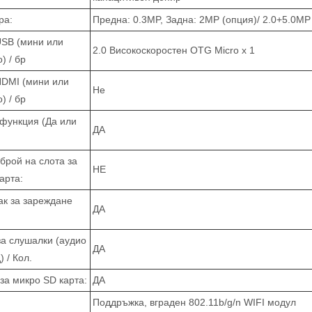
ра:
Предна: 0.3MP, Задна: 2MP (опция)/ 2.0+5.0MP
USB (мини или
2.0 Високоскоростен OTG Micro x 1
) / бр
HDMI (мини или
Не
) / бр
функция (Да или
ДА
 брой на слота за
НЕ
арта:
ак за зареждане
ДА
за слушалки (аудио
ДА
) / Кол.
за микро SD карта:
ДА
Поддръжка, вграден 802.11b/g/n WIFI модул