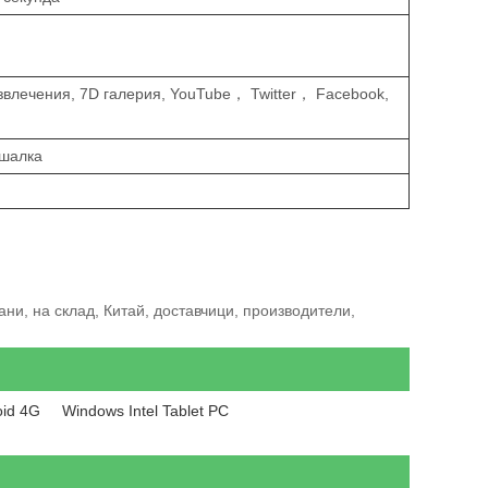
азвлечения, 7D галерия, YouTube， Twitter， Facebook,
ушалка
ни, на склад, Китай, доставчици, производители,
oid 4G
Windows Intel Tablet PC