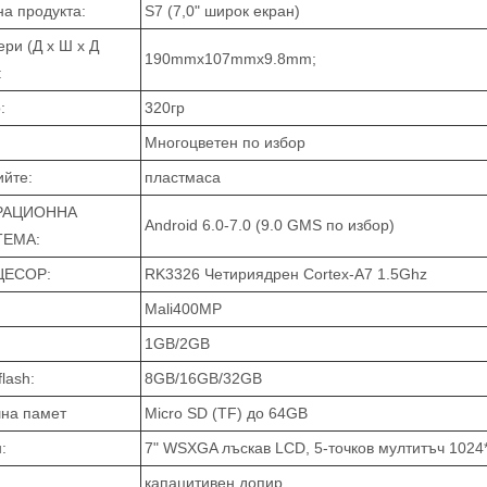
а продукта:
S7 (7,0" широк екран)
ри (Д x Ш x Д
190mmx107mmx9.8mm;
:
:
320гр
Многоцветен по избор
ийте:
пластмаса
РАЦИОННА
Android 6.0-7.0 (9.0 GMS по избор)
ТЕМА:
ЦЕСОР:
RK3326 Четириядрен Cortex-A7 1.5Ghz
Mali400MP
1GB/2GB
lash:
8GB/16GB/32GB
на памет
Micro SD (TF) до 64GB
:
7" WSXGA лъскав LCD, 5-точков мултитъч 1024*
капацитивен допир