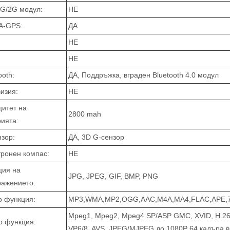
3G/2G модул:
НЕ
A-GPS:
ДА
НЕ
НЕ
ooth:
ДА, Поддръжка, вграден Bluetooth 4.0 модул
изия:
НЕ
цитет на
2800 mah
ията:
нзор:
ДА, 3D G-сензор
тронен компас:
НЕ
ция на
JPG, JPEG, GIF, BMP, PNG
ражението:
о функция:
MP3,WMA,MP2,OGG,AAC,M4A,MA4,FLAC,APE,
Mpeg1, Mpeg2, Mpeg4 SP/ASP GMC, XVID, H.26
о функция:
VP6/8, AVS, JPEG/MJPEG до 1080P 64 кадъра в