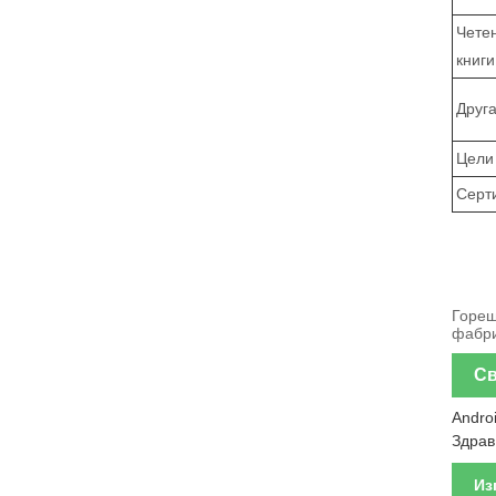
Чете
книги
Друг
Цели
Серт
Горещ
фабри
Св
Androi
Здрав
Из