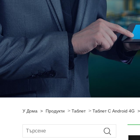
>
>
У Дома
>
Продукти
Таблет
Таблет С Android 4G
>