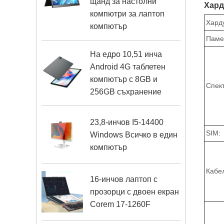
щанд за настолни
Хард
компютри за лаптоп
Хард
компютър
Паме
На едро 10,51 инча
Android 4G таблетен
компютър с 8GB и
Спек
256GB съхранение
23,8-инчов I5-14400
SIM:
Windows Всичко в един
компютър
Кабе
16-инчов лаптоп с
прозорци с двоен екран
Corem 17-1260F