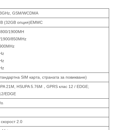
1.3GHz, GSM/WCDMA
B (32GB опция)EMMC
1800/1900MH
/1900/850MHz
/900MHz
Hz
Hz
Hz
тандартна SIM карта, страната за повикване)
PA 21M, HSUPA 5.76M，GPRS клас 12 / EDGE;
12/EDGE
/n
 скорост 2.0