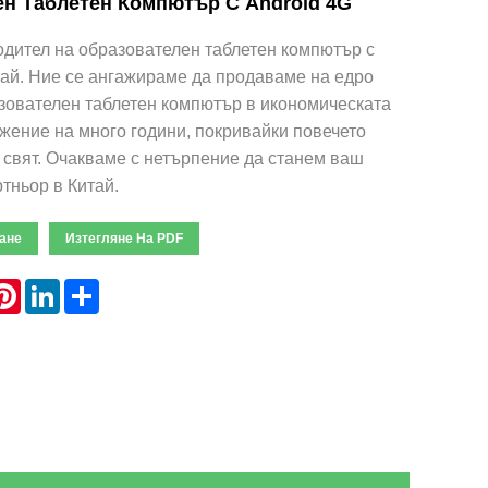
н Таблетен Компютър С Android 4G
дител на образователен таблетен компютър с
тай. Ние се ангажираме да продаваме на едро
зователен таблетен компютър в икономическата
жение на много години, покривайки повечето
 свят. Очакваме с нетърпение да станем ваш
тньор в Китай.
ане
Изтегляне На PDF
hatsApp
Pinterest
LinkedIn
Share