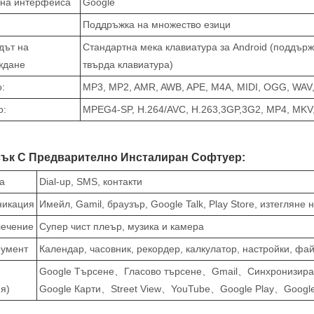
 на интерфейса
Google
Поддръжка на множество езици
дът на
Стандартна мека клавиатура за Android (поддър
ждане
твърда клавиатура)
:
MP3, MP2, AMR, AWB, APE, M4A, MIDI, OGG, WAV
о:
MPEG4-SP, H.264/AVC, H.263,3GP,3G2, MP4, MKV,
ък С Предварително Инсталиран Софтуер:
а
Dial-up, SMS, контакти
никация
Имейл, Gamil, браузър, Google Talk, Play Store, изтегляне
лечение
Супер чист плеър, музика и камера
румент
Календар, часовник, рекордер, калкулатор, настройки, фай
Google Търсене、Гласово търсене、Gmail、Синхронизира
я)
Google Карти、Street View、YouTube、Google Play、Googl