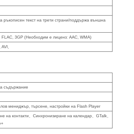
жа ръкописен текст на трети страни/поддържа външна
, FLAC, 3GP (Необходим е лиценз: AAC, WMA)
 AVI,
 на съдържание
лов мениджър, търсене, настройки на Flash Player
не на контакти、Синхронизиране на календар、GTalk、
e+