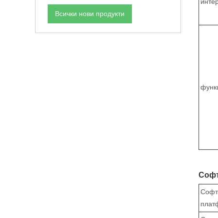
инте
Всички нови продукти
функ
Софт
Софт
плат