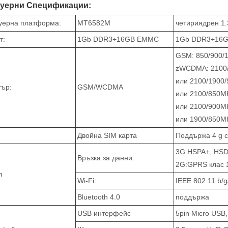
уерни Спецификации:
уерна платформа:
MT6582M
четириядрен 
т:
1Gb DDR3+16GB EMMC
1Gb DDR3+16G
GSM: 850/900/
zWCDMA: 2100
или 2100/1900
тър:
GSM/WCDMA
или 2100/850M
или 2100/900M
или 1900/850M
Двойна SIM карта
Поддържа 4 g с
3G:HSPA+, HSD
Връзка за данни:
2G:GPRS клас 
л
Wi-Fi:
IEEE 802.11 b/g
Bluetooth 4.0
поддържа
USB интерфейс
5pin Micro USB,