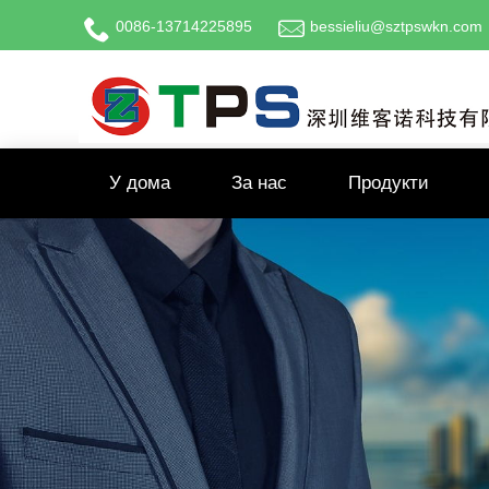
0086-13714225895
bessieliu@sztpswkn.com
У дома
За нас
Продукти