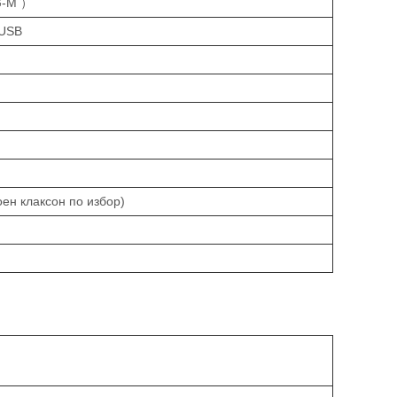
G-M ）
 USB
ен клаксон по избор)