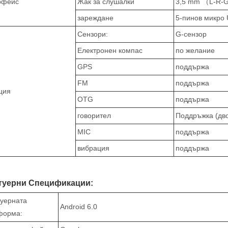
рфейс
Жак за слушалки
3,5 mm （L-R-
зареждане
5-пинов микро
Сензори:
G-сензор
Електронен компас
по желание
GPS
поддържа
FM
поддържа
ция
OTG
поддържа
говорител
Поддръжка (дво
MIC
поддържа
вибрация
поддържа
уерни Спецификации:
уерната
Android 6.0
форма: