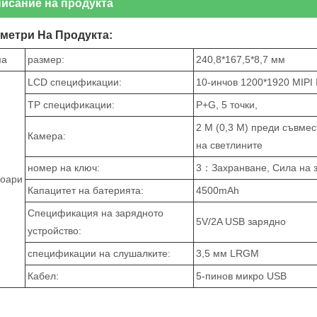
исание на продукта
метри На Продукта:
ма
размер:
240,8*167,5*8,7 мм
LCD спецификации:
10-инчов 1200*1920 MIPI 
TP спецификации:
P+G, 5 точки,
2 M (0,3 M) преди съвмес
Камера:
на светлините
номер на ключ:
3：Захранване, Сила на зв
соари
Капацитет на батерията:
4500mAh
Спецификация на зарядното
5V/2A USB зарядно
устройство:
спецификации на слушалките:
3,5 мм LRGM
Кабел:
5-пинов микро USB