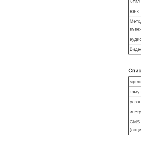
Стил
език
Мето
въве
аудио
Виде
Спис
мреж
кому
разв
инст
GMS
(опци