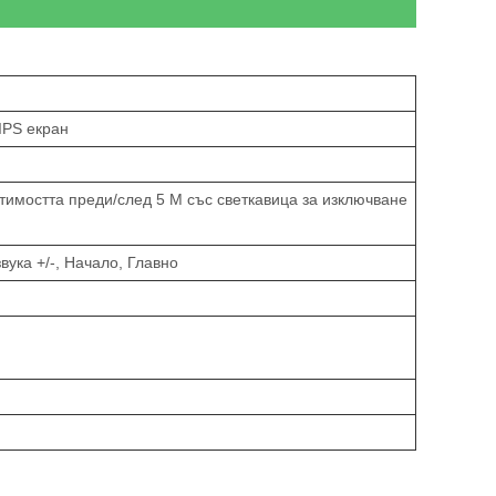
IPS екран
тимостта преди/след 5 M със светкавица за изключване
ука +/-, Начало, Главно