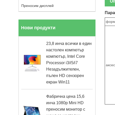
Оп
Преносим дисплей
Пара
фор
Нови продукти
23,8 инча всички в един
настолен компютър
компютър, Intel Core
Processor i3/i5/i7
аксе
Незадължителен,
пълен HD сензорен
екран Win11
Фабрична цена 15,6
инча 1080p Mini HD
преносим монитор с