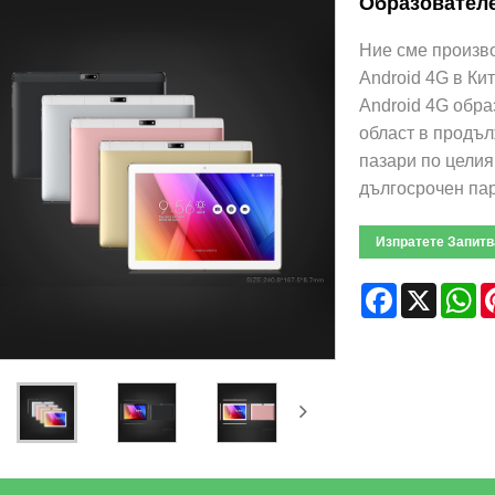
Образователе
Ние сме произво
Android 4G в Ки
Android 4G обра
област в продъл
пазари по целия
дългосрочен пар
Изпратете Запитв
Facebook
X
W