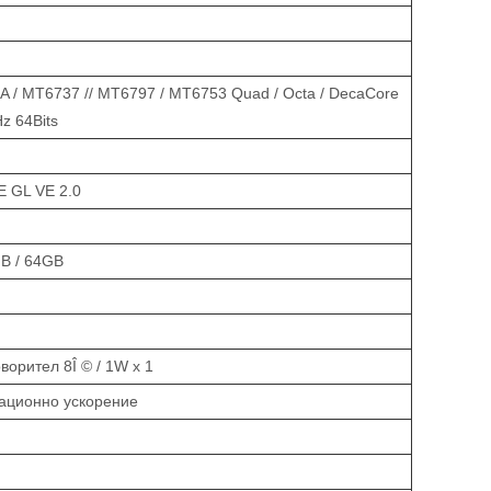
A / MT6737 // MT6797 / MT6753 Quad / Octa / DecaCore
z 64Bits
E GL VE 2.0
GB / 64GB
ворител 8Î © / 1W x 1
тационно ускорение