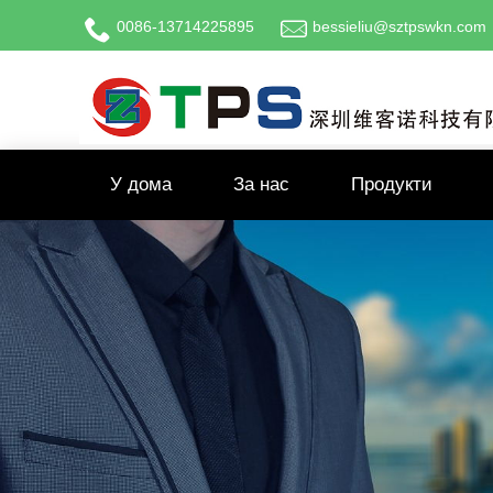
0086-13714225895
bessieliu@sztpswkn.com
У дома
За нас
Продукти