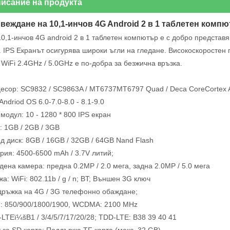
исание на продукта
ъвеждане на 10,1-инчов 4G Android 2 в 1 таблетен комп
10,1-инчов 4G android 2 в 1 таблетен компютър е с добро представ
. IPS Екранът осигурява широки ъгли на гледане. Високоскоростен 
 WiFi 2.4GHz / 5.0GHz е по-добра за безжична връзка.
цесор: SC9832 / SC9863A / MT6737MT6797 Quad / Deca CoreCortex
Andriod OS 6.0-7.0-8.0 - 8.1-9.0
 модул: 10 - 1280 * 800 IPS екран
: 1GB / 2GB / 3GB
рд диск: 8GB / 16GB / 32GB / 64GB Nand Flash
ерия: 4500-6500 mAh / 3.7V литий;
адена камера: предна 0.2MP / 2.0 мега, задна 2.0MP / 5.0 мега
а: WiFi: 802.11b / g / n; BT; Външен 3G ключ
дръжка на 4G / 3G телефонно обаждане;
: 850/900/1800/1900, WCDMA: 2100 MHz
-LTEï¼šB1 / 3/4/5/7/17/20/28; TDD-LTE: B38 39 40 41