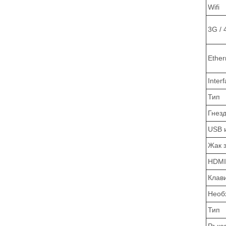
Wifi
3G / 
Ethe
Inter
Тип
Гнезд
USB 
Жак 
HDMI
Клав
Необ
Тип