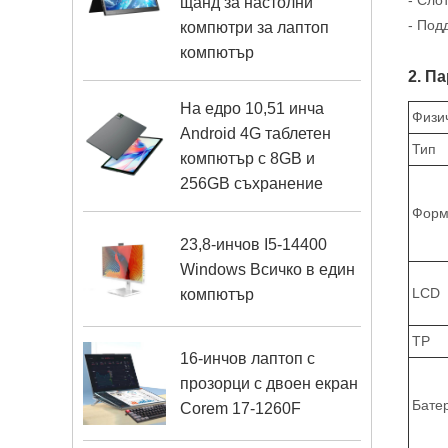
- Сло
щанд за настолни
- Под
компютри за лаптоп
компютър
2. П
На едро 10,51 инча
Физи
Android 4G таблетен
Тип
компютър с 8GB и
256GB съхранение
Форм
23,8-инчов I5-14400
Windows Всичко в един
LCD
компютър
TP
16-инчов лаптоп с
прозорци с двоен екран
Бате
Corem 17-1260F