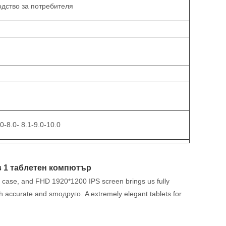
одство за потребителя
0-8.0- 8.1-9.0-10.0
 в 1 таблетен компютър
al case, and FHD 1920*1200 IPS screen brings us fully
h accurate and smoдруго. A extremely elegant tablets for