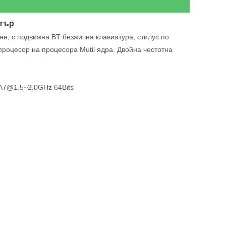
ютър
яне, с подвижна BT безжична клавиатура, стилус по
процесор на процесора Mutil ядра. Двойна честотна
 A7@1.5~2.0GHz 64Bits