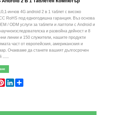
G Android 2 В 1 Таблетен Компютър
0,1-инчов 4G android 2 в 1 таблет с високо
FCC RoHS под едногодишна гаранция. Въз основа
EM / ODM услуги за таблети и лаптопи с Android и
научноизследователска и развойна дейност и 8
ни линии и 150 служители, нашите продукти
ямата част от европейския, американския и
зар. Очакваме да станете вашият дългосрочен
.....
ане
hatsApp
Pinterest
LinkedIn
Share