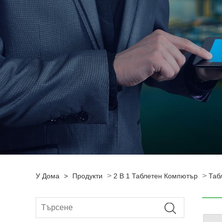
>
>
У Дома
>
Продукти
2 В 1 Таблетен Компютър
Таб