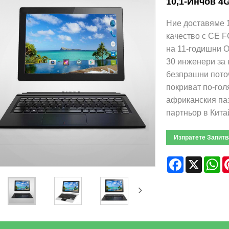
10,1-Инчов 4
Ние доставяме 1
качество с CE 
на 11-годишни O
30 инженери за 
безпрашни поточ
покриват по-гол
африканския па
партньор в Китай .
Изпратете Запитв
Facebook
X
W