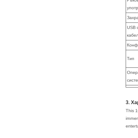
Ръко
упот
Захр
USB 
кабе
Конф
Тип
Опер
сист
3. Х
This 1
immers
enter