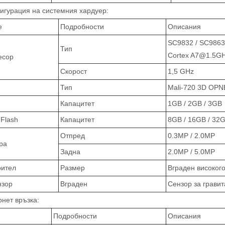
игурация на системния хардуер:
е
Подробности
Описания
SC9832 / SC9863
Тип
Cortex A7@1.5GH
есор
Скорост
1,5 GHz
Тип
Mali-720 3D OPN
Капацитет
1GB / 2GB / 3GB
Flash
Капацитет
8GB / 16GB / 32
Отпред
0.3MP / 2.0MP
ра
Задна
2.0MP / 5.0MP
рител
Размер
Вграден високого
нзор
Вграден
Сензор за грави
нет връзка:
Подробности
Описания