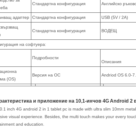
водство за
Стандартна конфигурация
Английско ръков
реба
анващ адаптер
Стандартна конфигурация
USB (5V / 2A)
свързващ
Стандартна конфигурация
ВОДЕЩ
л
игурация на софтуера:
Подробности
Описания
ационна
Версия на ОС
Andriod OS 6.0-7.
ема (OS)
арактеристика и приложение на 10,1-инчов 4G Android 2
0.1 inch 4G android 2 in 1 tablet pc is made with ultra slim 10mm met
ive visual experience. Besides, the multi touch makes your every touc
tainment and education.