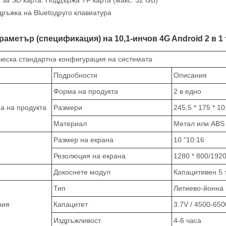
т за SD карта: Поддържа TF карта (макс. 32 GB)
дръжка на Bluetoдруго клавиатура
араметър (спецификация) на 10,1-инчов 4G Android 2 в 
ческа стандартна конфигурация на системата
Подробности
Описания
Форма на продукта
2 в едно
а на продукта
Размери
245,5 * 175 * 1
Материал
Метал или ABS
Размер на екрана
10 "10:16
Резолюция на екрана
1280 * 800/1920
Докоснете модул
Капацитивен 5 
Тип
Литиево-йонна
рия
Капацитет
3.7V / 4500-65
Издръжливост
4-6 часа