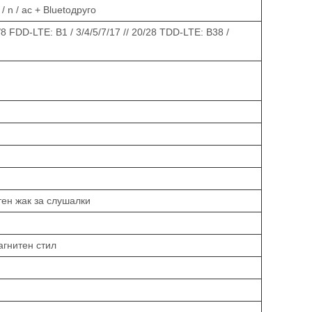
/ n / ac + Blueto
друго
8 FDD-LTE: B1 / 3/4/5/7/17 // 20/28 TDD-LTE: B38 /
тен жак за слушалки
агнитен стил