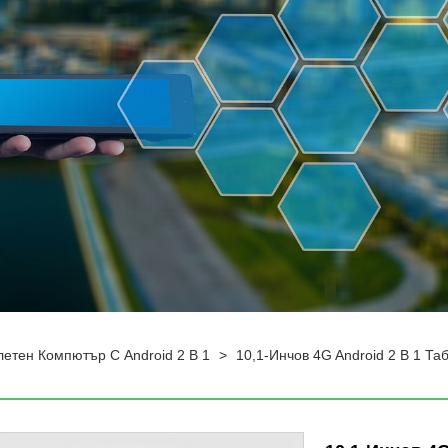
летен Компютър С Android 2 В 1
>
10,1-Инчов 4G Android 2 В 1 Т