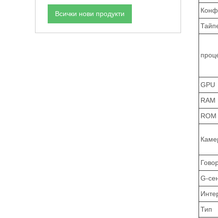
Конф
Всички нови продукти
Тайп
проц
GPU
RAM
ROM 
Каме
Гово
G-се
Интер
Тип