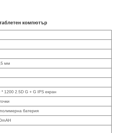
1 таблетен компютър
0,5 мм
 * 1200 2.5D G + G IPS екран
точки
 полимерна батерия
00mAH