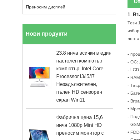
Оп
Преносим дисплей
1. В
Този 
избор
Нови продукти
лента
23,8 инча всички в един
- про
настолен компютър
- ОС: 
компютър, Intel Core
- LCD
Processor i3/i5/i7
• RAM
Незадължителен,
- Твъ
пълен HD сензорен
- Бат
екран Win11
- Вгр
• Мреж
- Под
Фабрична цена 15,6
- GSM
инча 1080p Mini HD
• FDD
преносим монитор с