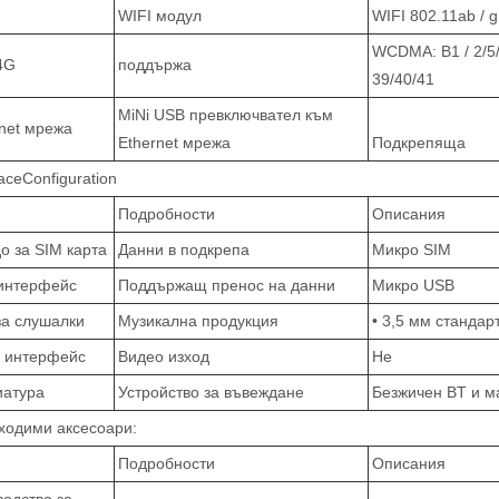
WIFI модул
WIFI 802.11ab / g 
WCDMA: B1 / 2/5/
4G
поддържа
39/40/41
MiNi USB превключвател към
rnet мрежа
Ethernet мрежа
Подкрепяща
faceConfiguration
Подробности
Описания
о за SIM карта
Данни в подкрепа
Микро SIM
интерфейс
Поддържащ пренос на данни
Микро USB
за слушалки
Музикална продукция
• 3,5 мм стандар
 интерфейс
Видео изход
Не
иатура
Устройство за въвеждане
Безжичен BT и м
ходими аксесоари:
Подробности
Описания