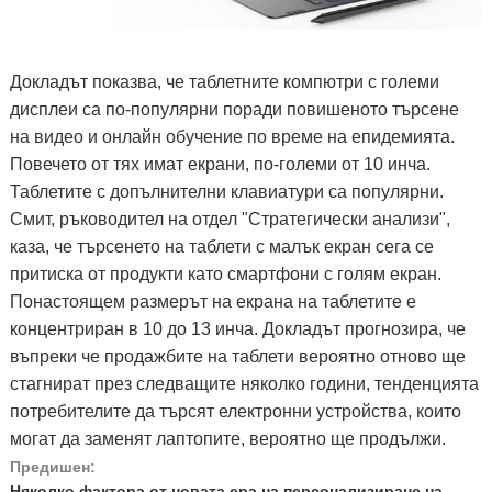
Докладът показва, че таблетните компютри с големи
дисплеи са по-популярни поради повишеното търсене
на видео и онлайн обучение по време на епидемията.
Повечето от тях имат екрани, по-големи от 10 инча.
Таблетите с допълнителни клавиатури са популярни.
Смит, ръководител на отдел "Стратегически анализи",
каза, че търсенето на таблети с малък екран сега се
притиска от продукти като смартфони с голям екран.
Понастоящем размерът на екрана на таблетите е
концентриран в 10 до 13 инча. Докладът прогнозира, че
въпреки че продажбите на таблети вероятно отново ще
стагнират през следващите няколко години, тенденцията
потребителите да търсят електронни устройства, които
могат да заменят лаптопите, вероятно ще продължи.
Предишен:
Няколко фактора от новата ера на персонализиране на