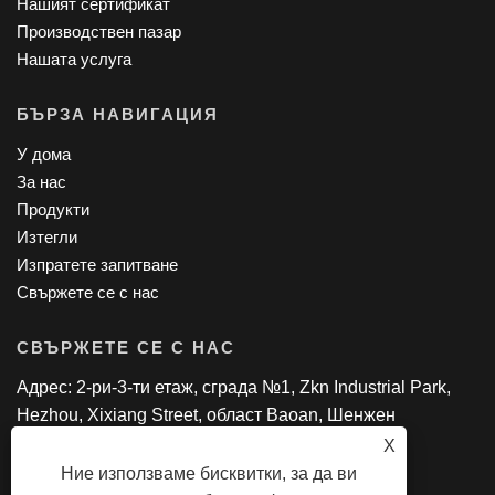
Нашият сертификат
Производствен пазар
Нашата услуга
БЪРЗА НАВИГАЦИЯ
У дома
За нас
Продукти
Изтегли
Изпратете запитване
Свържете се с нас
СВЪРЖЕТЕ СЕ С НАС
Адрес: 2-ри-3-ти етаж, сграда №1, Zkn Industrial Park,
Hezhou, Xixiang Street, област Baoan, Шенжен
Тел: 0086-13714225895
X
електронна поща:
bessieliu@sztpswkn.com
Ние използваме бисквитки, за да ви