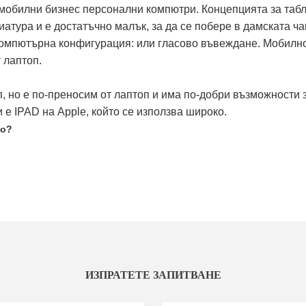
обилни бизнес персонални компютри. Концепцията за табле
иатура и е достатъчно малък, за да се побере в дамската ча
омпютърна конфигурация: или гласово въвеждане. Мобилнос
 лаптоп.
п, но е по-преносим от лаптоп и има по-добри възможности 
и е IPAD на Apple, който се използва широко.
ро?
ИЗПРАТЕТЕ ЗАПИТВАНЕ