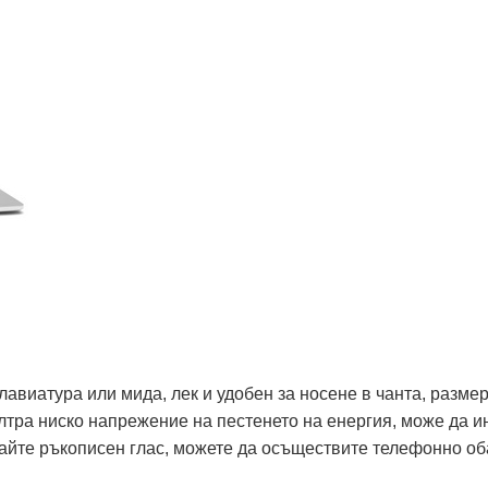
клавиатура или мида, лек и удобен за носене в чанта, разме
ултра ниско напрежение на пестенето на енергия, може да 
йте ръкописен глас, можете да осъществите телефонно об