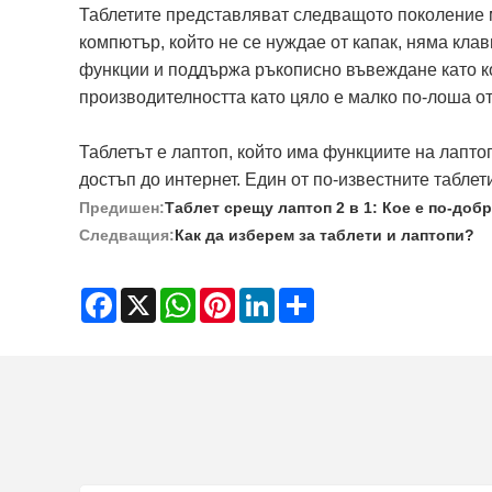
Таблетите представляват следващото поколение м
компютър, който не се нуждае от капак, няма клав
функции и поддържа ръкописно въвеждане като к
производителността като цяло е малко по-лоша от
Таблетът е лаптоп, който има функциите на лапто
достъп до интернет. Един от по-известните таблет
Предишен:
Таблет срещу лаптоп 2 в 1: Кое е по-доб
Следващия:
Как да изберем за таблети и лаптопи?
Facebook
X
WhatsApp
Pinterest
LinkedIn
Share