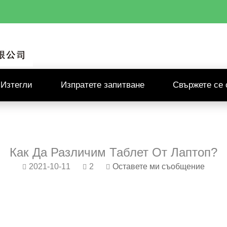
Изтегли
Изпратете запитване
Свържете се 
Как Да Различим Таблет От Лаптоп?
2021-10-11
2
Оставете ми съобщение