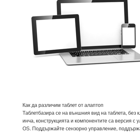
Как да различим таблет от a
лаптоп
Таблет
базира се на външния вид на таблета, без 
инча, конструкцията и компонентите са версия с 
OS. Поддържайте сензорно управление, поддържа