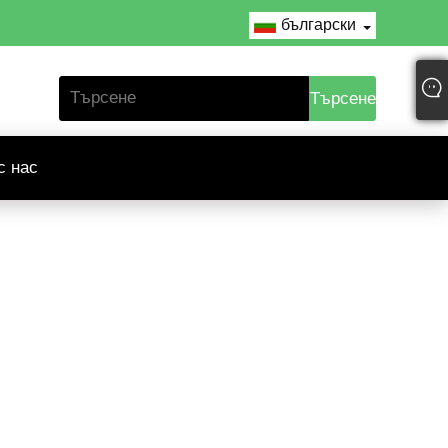
български
с нас