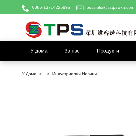
0086-13714225895
bessieliu@sztpswkn.com
У дома
За нас
Продукти
У Дома
>
>
Индустриални Новини